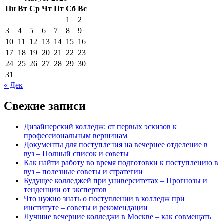
Пн
Вт
Ср
Чт
Пт
Сб
Вс
1
2
3
4
5
6
7
8
9
10
11
12
13
14
15
16
17
18
19
20
21
22
23
24
25
26
27
28
29
30
31
« Дек
Свежие записи
Дизайнерский колледж: от первых эскизов к
профессиональным вершинам
Документы для поступления на вечернее отделение в
вуз – Полный список и советы
Как найти работу во время подготовки к поступлению в
вуз – полезные советы и стратегии
Будущее колледжей при университетах – Прогнозы и
тенденции от экспертов
Что нужно знать о поступлении в колледж при
институте – советы и рекомендации
Лучшие вечерние колледжи в Москве – как совмещать