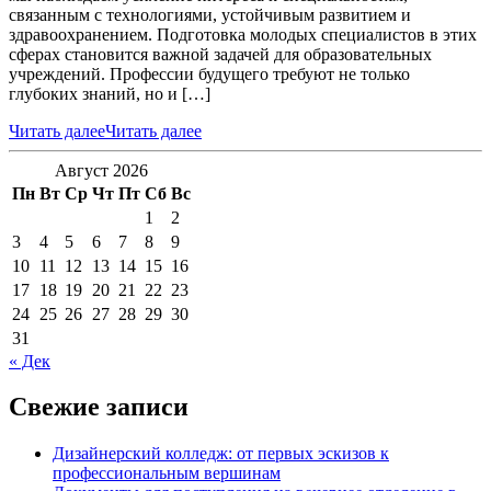
связанным с технологиями, устойчивым развитием и
здравоохранением. Подготовка молодых специалистов в этих
сферах становится важной задачей для образовательных
учреждений. Профессии будущего требуют не только
глубоких знаний, но и […]
Читать далее
Читать далее
Август 2026
Пн
Вт
Ср
Чт
Пт
Сб
Вс
1
2
3
4
5
6
7
8
9
10
11
12
13
14
15
16
17
18
19
20
21
22
23
24
25
26
27
28
29
30
31
« Дек
Свежие записи
Дизайнерский колледж: от первых эскизов к
профессиональным вершинам