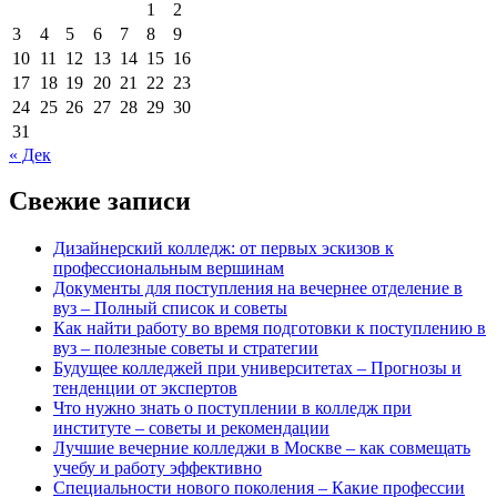
1
2
3
4
5
6
7
8
9
10
11
12
13
14
15
16
17
18
19
20
21
22
23
24
25
26
27
28
29
30
31
« Дек
Свежие записи
Дизайнерский колледж: от первых эскизов к
профессиональным вершинам
Документы для поступления на вечернее отделение в
вуз – Полный список и советы
Как найти работу во время подготовки к поступлению в
вуз – полезные советы и стратегии
Будущее колледжей при университетах – Прогнозы и
тенденции от экспертов
Что нужно знать о поступлении в колледж при
институте – советы и рекомендации
Лучшие вечерние колледжи в Москве – как совмещать
учебу и работу эффективно
Специальности нового поколения – Какие профессии