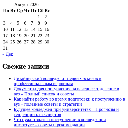
Август 2026
Пн
Вт
Ср
Чт
Пт
Сб
Вс
1
2
3
4
5
6
7
8
9
10
11
12
13
14
15
16
17
18
19
20
21
22
23
24
25
26
27
28
29
30
31
« Дек
Свежие записи
Дизайнерский колледж: от первых эскизов к
профессиональным вершинам
Документы для поступления на вечернее отделение в
вуз – Полный список и советы
Как найти работу во время подготовки к поступлению в
вуз – полезные советы и стратегии
Будущее колледжей при университетах – Прогнозы и
тенденции от экспертов
Что нужно знать о поступлении в колледж при
институте – советы и рекомендации