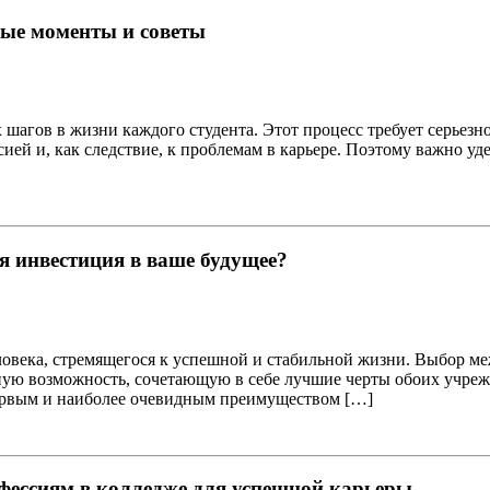
вые моменты и советы
шагов в жизни каждого студента. Этот процесс требует серьезн
ией и, как следствие, к проблемам в карьере. Поэтому важно у
я инвестиция в ваше будущее?
ловека, стремящегося к успешной и стабильной жизни. Выбор м
ьную возможность, сочетающую в себе лучшие черты обоих учре
Первым и наиболее очевидным преимуществом […]
фессиям в колледже для успешной карьеры