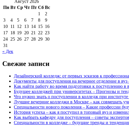
Август 2026
Пн
Вт
Ср
Чт
Пт
Сб
Вс
1
2
3
4
5
6
7
8
9
10
11
12
13
14
15
16
17
18
19
20
21
22
23
24
25
26
27
28
29
30
31
« Дек
Свежие записи
Дизайнерский колледж: от первых эскизов к профессио
Документы для поступления на вечернее отделение в вуз
Как найти работу во время подготовки к поступлению в в
Будущее колледжей при университетах – Прогнозы и тен
Что нужно знать о поступлении в колледж при институте
Лучшие вечерние колледжи в Москве – как совмещать уч
Специальности нового поколения – Какие профессии буду
История успеха – как я поступил в топовый вуз и измени
Как выбрать кафедру для поступления – советы эксперто
Специальности в колледже – будущие тренды и тенденци