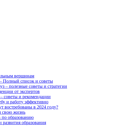
нальным вершинам
 – Полный список и советы
уз – полезные советы и стратегии
денции от экспертов
 – советы и рекомендации
ебу и работу эффективно
т востребованы в 2024 году?
л свою жизнь
в по образованию
и развития образования