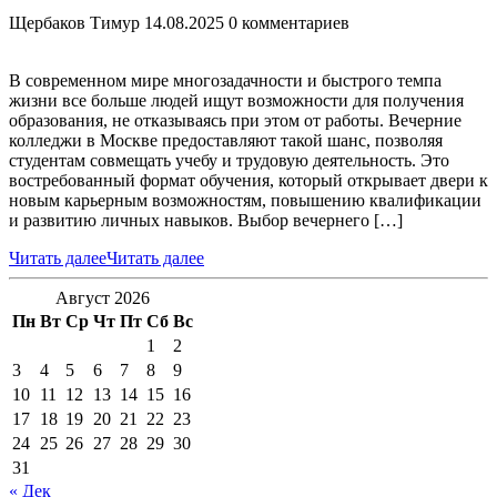
Щербаков Тимур
14.08.2025
0 комментариев
В современном мире многозадачности и быстрого темпа
жизни все больше людей ищут возможности для получения
образования, не отказываясь при этом от работы. Вечерние
колледжи в Москве предоставляют такой шанс, позволяя
студентам совмещать учебу и трудовую деятельность. Это
востребованный формат обучения, который открывает двери к
новым карьерным возможностям, повышению квалификации
и развитию личных навыков. Выбор вечернего […]
Читать далее
Читать далее
Август 2026
Пн
Вт
Ср
Чт
Пт
Сб
Вс
1
2
3
4
5
6
7
8
9
10
11
12
13
14
15
16
17
18
19
20
21
22
23
24
25
26
27
28
29
30
31
« Дек